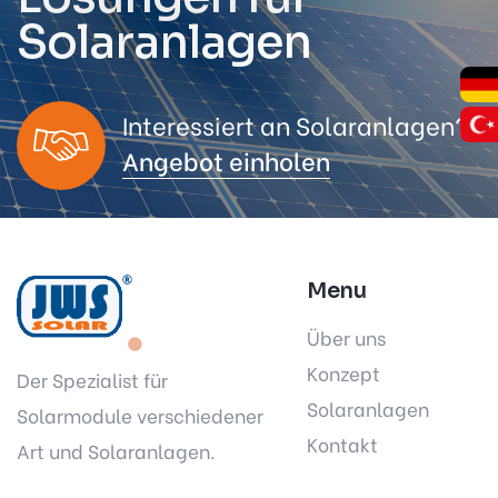
S
o
l
a
r
m
o
d
u
l
e
Interessiert an Solaranlagen?
Angebot einholen
Menu
Über uns
Konzept
Der Spezialist für
Solaranlagen
Solarmodule verschiedener
Kontakt
Art und Solaranlagen.